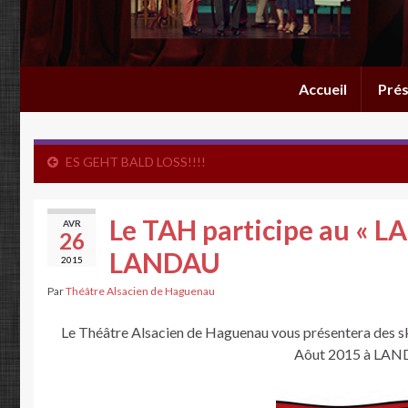
Accueil
Prés
ES GEHT BALD LOSS!!!!
Le TAH participe au «
AVR
26
LANDAU
2015
Par
Théâtre Alsacien de Haguenau
Le Théâtre Alsacien de Haguenau vous présentera des s
Aôut 2015 à LAND