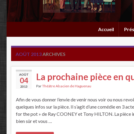
Accueil
Prés
AOÛT 2013
ARCHIVES
La prochaine pièce en 
AOÛT
04
Par
Théâtre Alsacien de Haguenau
2013
Afin de vous donner l’envie de venir nous voir ou nous revoi
quelques infos sur la pièce. Il s’agit d’une comédie en 3 
for the pot » de Ray COONEY et Tony HILTON. La pièce inti
bien sûr et vous …