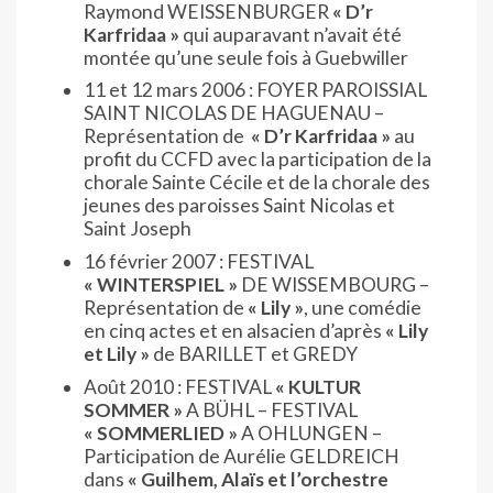
Raymond WEISSENBURGER
« D’r
Karfridaa »
qui auparavant n’avait été
montée qu’une seule fois à Guebwiller
11 et 12 mars 2006 : FOYER PAROISSIAL
SAINT NICOLAS DE HAGUENAU –
Représentation de
« D’r Karfridaa »
au
profit du CCFD avec la participation de la
chorale Sainte Cécile et de la chorale des
jeunes des paroisses Saint Nicolas et
Saint Joseph
16 février 2007 : FESTIVAL
« WINTERSPIEL »
DE WISSEMBOURG –
Représentation de
« Lily »
, une comédie
en cinq actes et en alsacien d’après
« Lily
et Lily »
de BARILLET et GREDY
Août 2010 : FESTIVAL
« KULTUR
SOMMER »
A BÜHL – FESTIVAL
« SOMMERLIED »
A OHLUNGEN –
Participation de Aurélie GELDREICH
dans
« Guilhem, Alaïs et l’orchestre