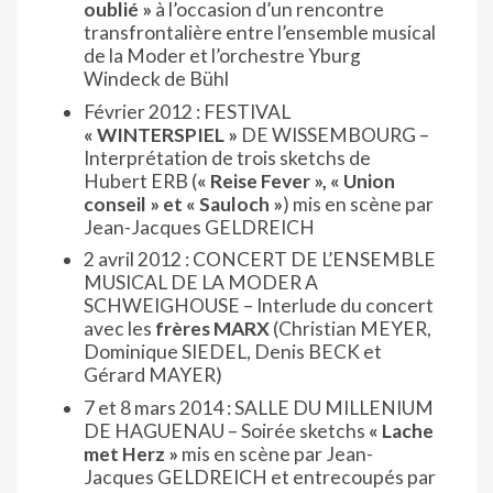
oublié »
à l’occasion d’un rencontre
transfrontalière entre l’ensemble musical
de la Moder et l’orchestre Yburg
Windeck de Bühl
Février 2012 : FESTIVAL
« WINTERSPIEL »
DE WISSEMBOURG –
Interprétation de trois sketchs de
Hubert ERB (
« Reise Fever », « Union
conseil » et « Sauloch »
) mis en scène par
Jean-Jacques GELDREICH
2 avril 2012 : CONCERT DE L’ENSEMBLE
MUSICAL DE LA MODER A
SCHWEIGHOUSE – Interlude du concert
avec les
frères MARX
(Christian MEYER,
Dominique SIEDEL, Denis BECK et
Gérard MAYER)
7 et 8 mars 2014 : SALLE DU MILLENIUM
DE HAGUENAU – Soirée sketchs
« Lache
met Herz »
mis en scène par Jean-
Jacques GELDREICH et entrecoupés par