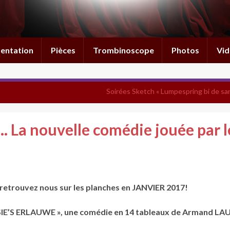
entation
Pièces
Trombinoscope
Photos
Vid
Soirées Sketch « Lumpespring bi de sa
a nouvelle comédie jouée par l
 retrouvez nous sur les planches en JANVIER 2017!
N SIE’S ERLAUWE », une comédie en 14 tableaux de Armand L