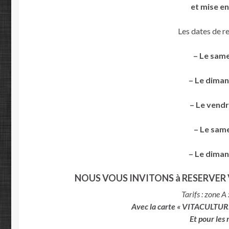
et mise e
Les dates de re
– Le same
– Le diman
– Le vendr
– Le sam
– Le diman
NOUS VOUS INVITONS à RESERVER VO
Tarifs : zone A 
Avec la carte « VITACULTURE 
Et pour les 