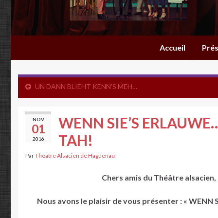
Accueil
Prés
UN DANN BLIEHT KENN’S MEH…
WENN SIE’S ERLAUWE…. L
NOV
01
TAH!
2016
Par
Théâtre Alsacien de Haguenau
Chers amis du Théâtre alsacien,
Nous avons le plaisir de vous présenter : « WEN