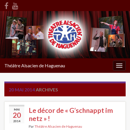
Théâtre Alsacien de Haguenau
Togg
navig
20 MAI 2014
ARCHIVES
Le décor de « G’schnappt im
MAI
20
netz » !
2014
Par
Théâtre Alsacien de Haguenau