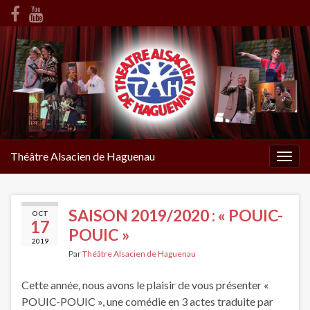
Théâtre Alsacien de Haguenau
Togg
navig
SAISON 2019/2020 : « POUIC-
OCT
17
POUIC »
2019
Par
Théâtre Alsacien de Haguenau
Cette année, nous avons le plaisir de vous présenter «
POUIC-POUIC », une comédie en 3 actes traduite par